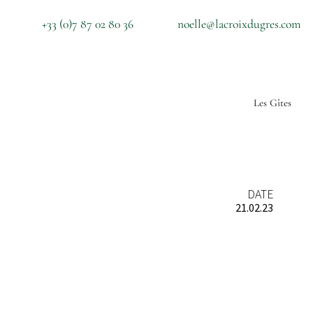
+33 (0)7 87 02 80 36
noelle@lacroixdugres.com
Les Gîtes
DATE
21.02.23