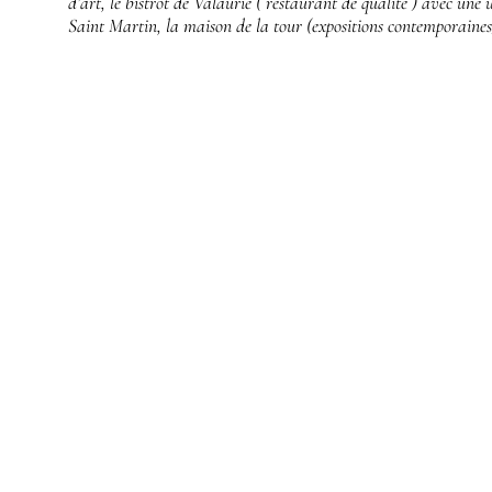
d’art, le bistrot de Valaurie ( restaurant de qualité ) avec une u
Saint Martin, la maison de la tour (expositions contemporaines