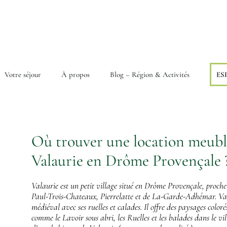
Votre séjour
À propos
Blog – Région & Activités
ES
Où trouver une location meubl
Valaurie en Drôme Provençale 
Valaurie est un petit village situé en Drôme Provençale, proch
Paul-Trois-Chateaux, Pierrelatte et de La-Garde-Adhémar. Val
médiéval avec ses ruelles et calades. Il offre des paysages color
comme le Lavoir sous abri, les Ruelles et les balades dans le vill