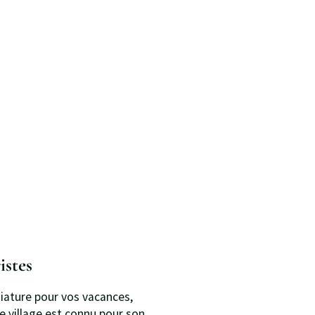
istes
égiature pour vos vacances,
e village est connu pour son