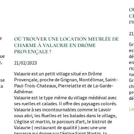
O
C
P
21
e
OÙ TROUVER UNE LOCATION MEUBLÉE DE
Gr
CHARME À VALAURIE EN DRÔME
es
PROVENÇALE ?
Que
dé
e,
en
21/02/2023
,
ri
Valaurie est un petit village situé en Drôme
ru
Provençale, proche de Grignan, Montélimar, Saint-
ose
Gr
Paul-Trois-Chateaux, Pierrelatte et de La-Garde-
la
ch
Adhémar.
pr
Valaurie est le type même du village médiéval avec
dé
ses ruelles et calades. Il offre des paysages colorés.
Li
Valaurie à ses incontournables comme le Lavoir
sous abri, les Ruelles et les balades dans le village,
L’église st martin, le parcours d’art, le bistrot de
Valaurie ( restaurant de qualité ) avec une une
terrasse qui donne sur l’église Saint Martin, la