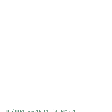
OÙ SÉJOURNER À VALAURIE EN DRÔME PROVENÇALE ?